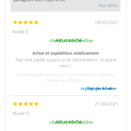
Plus d'info
18/05/2021
Noëlle E.
check_circle_outline
Achat Vérifié
Achat et expédition médicament
Tout était parfait jusqu'à un lot d'échantillons. Un grand
merci !
Ce client a posté un avis pour sa commande du 12/05/2021.
Modéré le 27/10/2021.
report_problem
Signaler un abus
21/04/2021
Muriel D.
check_circle_outline
Achat Vérifié