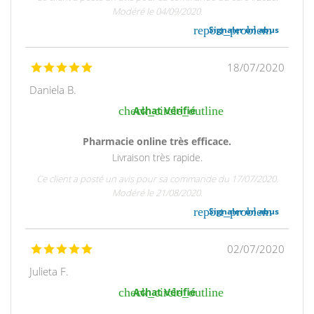
Modéré le 04/09/2020.
report_problem
Signaler un abus
18/07/2020
Daniela B.
check_circle_outline
Achat Vérifié
Pharmacie online très efficace.
Livraison très rapide.
Ce client a posté un avis pour sa commande du 17/07/2020.
Modéré le 21/08/2020.
report_problem
Signaler un abus
02/07/2020
Julieta F.
check_circle_outline
Achat Vérifié