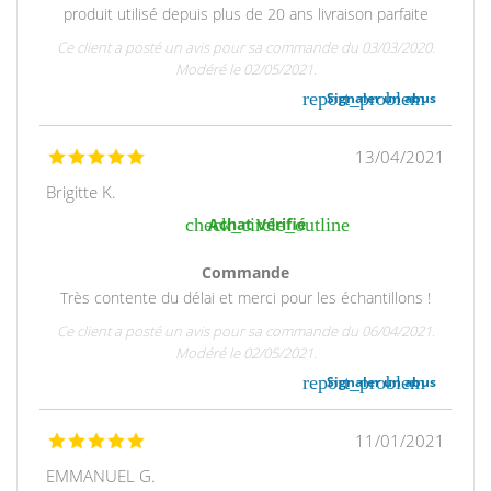
produit utilisé depuis plus de 20 ans livraison parfaite
Ce client a posté un avis pour sa commande du 03/03/2020.
Modéré le 02/05/2021.
report_problem
Signaler un abus
13/04/2021
Brigitte K.
check_circle_outline
Achat Vérifié
Commande
Très contente du délai et merci pour les échantillons !
Ce client a posté un avis pour sa commande du 06/04/2021.
Modéré le 02/05/2021.
report_problem
Signaler un abus
11/01/2021
EMMANUEL G.