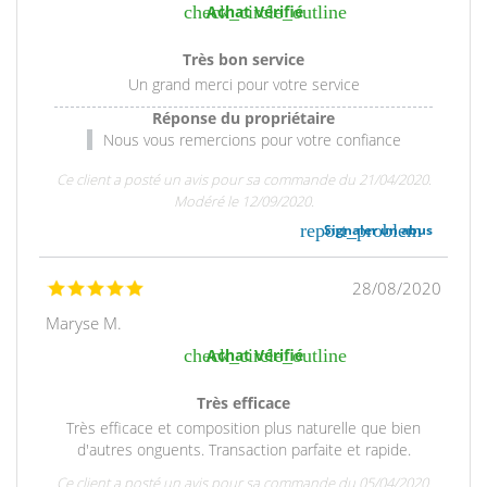
check_circle_outline
Achat Vérifié
Très bon service
Un grand merci pour votre service
Réponse du propriétaire
Nous vous remercions pour votre confiance
Ce client a posté un avis pour sa commande du 21/04/2020.
Modéré le 12/09/2020.
report_problem
Signaler un abus
28/08/2020
Maryse M.
check_circle_outline
Achat Vérifié
Très efficace
Très efficace et composition plus naturelle que bien
d'autres onguents. Transaction parfaite et rapide.
Ce client a posté un avis pour sa commande du 05/04/2020.