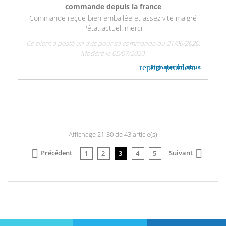
commande depuis la france
Commande reçue bien emballée et assez vite malgré
l'état actuel. merci
Ce client a posté un avis pour sa commande du 21/06/2020.
Modéré le 05/07/2020.
report_problem
Signaler un abus
Affichage 21-30 de 43 article(s)


Précédent
Suivant
1
2
3
4
5