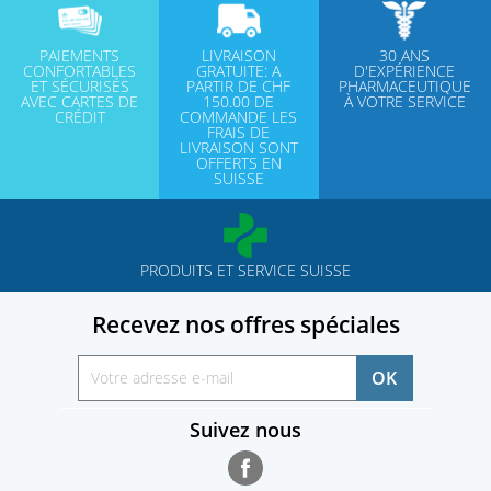
PAIEMENTS
LIVRAISON
30 ANS
CONFORTABLES
GRATUITE: A
D'EXPÉRIENCE
ET SÉCURISÉS
PARTIR DE CHF
PHARMACEUTIQUE
AVEC CARTES DE
150.00 DE
À VOTRE SERVICE
CRÉDIT
COMMANDE LES
FRAIS DE
LIVRAISON SONT
OFFERTS EN
SUISSE
PRODUITS ET SERVICE SUISSE
Recevez nos offres spéciales
Suivez nous
Facebook