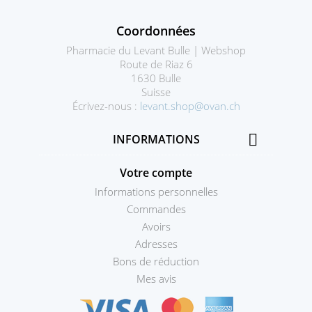
Coordonnées
Pharmacie du Levant Bulle | Webshop
Route de Riaz 6
1630 Bulle
Suisse
Écrivez-nous :
levant.shop@ovan.ch

INFORMATIONS
Votre compte
Informations personnelles
Commandes
Avoirs
Adresses
Bons de réduction
Mes avis