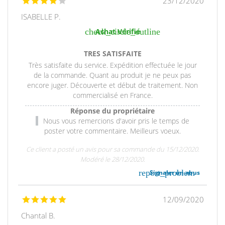
23/12/2020
ISABELLE P.
check_circle_outline
Achat Vérifié
TRES SATISFAITE
Très satisfaite du service. Expédition effectuée le jour
de la commande. Quant au produit je ne peux pas
encore juger. Découverte et début de traitement. Non
commercialisé en France.
Réponse du propriétaire
Nous vous remercions d'avoir pris le temps de
poster votre commentaire. Meilleurs voeux.
Ce client a posté un avis pour sa commande du 15/12/2020.
Modéré le 28/12/2020.
report_problem
Signaler un abus
12/09/2020
Chantal B.