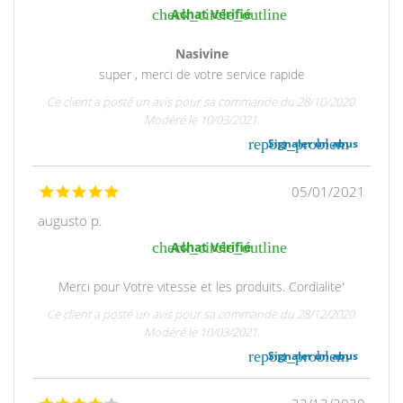
check_circle_outline
Achat Vérifié
Nasivine
super , merci de votre service rapide
Ce client a posté un avis pour sa commande du 28/10/2020.
Modéré le 10/03/2021.
report_problem
Signaler un abus
05/01/2021
augusto p.
check_circle_outline
Achat Vérifié
Merci pour Votre vitesse et les produits. Cordialite'
Ce client a posté un avis pour sa commande du 28/12/2020.
Modéré le 10/03/2021.
report_problem
Signaler un abus