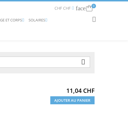
0
face
Connexion
CHF CHF


AGE ET CORPS
SOLAIRES
RECHERCHER



Prix
11,04 CHF
AJOUTER AU PANIER