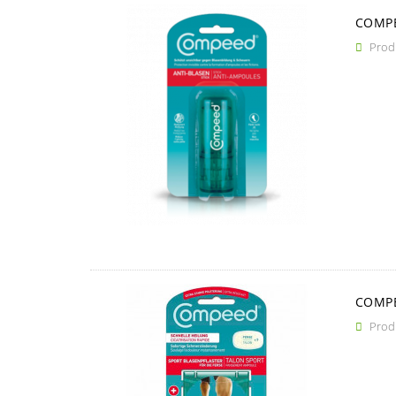
COMPE
Produ

COMPE
Produ
