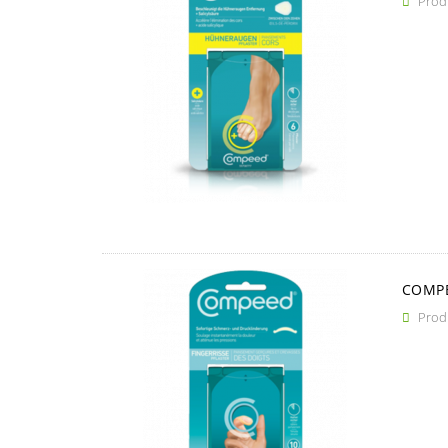
Produ

COMPE
Produ
