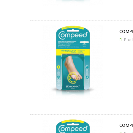
COMPE
Produ

COMPE