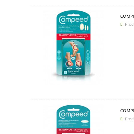
COMPE
Produ

COMPE
Produ
