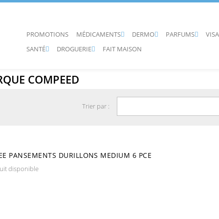
PROMOTIONS
MÉDICAMENTS
DERMO
PARFUMS
VIS



SANTÉ
DROGUERIE
FAIT MAISON


ARQUE COMPEED
Trier par :
E PANSEMENTS DURILLONS MEDIUM 6 PCE
it disponible