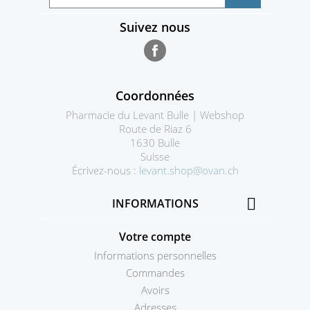
Suivez nous
Facebook
Coordonnées
Pharmacie du Levant Bulle | Webshop
Route de Riaz 6
1630 Bulle
Suisse
Écrivez-nous :
levant.shop@ovan.ch

INFORMATIONS
Votre compte
Informations personnelles
Commandes
Avoirs
Adresses