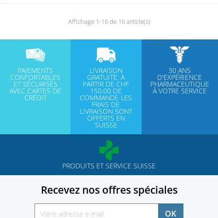
Affichage 1-16 de 16 article(s)
PAIEMENTS
LIVRAISON
30 ANS
CONFORTABLES
GRATUITE: A
D'EXPÉRIENCE
ET SÉCURISÉS
PARTIR DE CHF
PHARMACEUTIQUE
AVEC CARTES DE
150.00 DE
À VOTRE SERVICE
CRÉDIT
COMMANDE LES
FRAIS DE
LIVRAISON SONT
OFFERTS EN
SUISSE
PRODUITS ET SERVICE SUISSE
Recevez nos offres spéciales