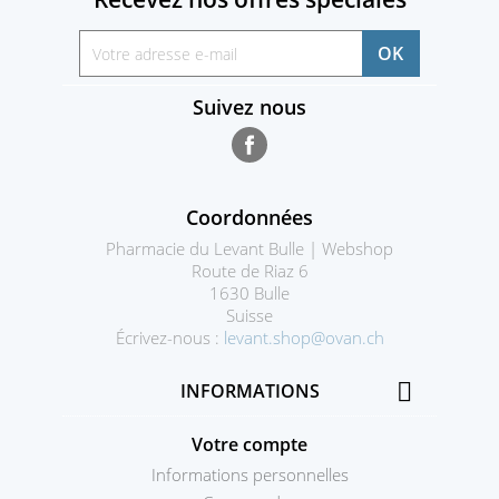
Suivez nous
Facebook
Coordonnées
Pharmacie du Levant Bulle | Webshop
Route de Riaz 6
1630 Bulle
Suisse
Écrivez-nous :
levant.shop@ovan.ch

INFORMATIONS
Votre compte
Informations personnelles