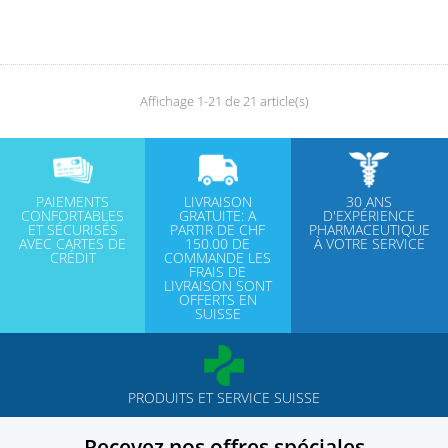
Affichage 1-21 de 21 article(s)
PAIEMENTS
LIVRAISON
30 ANS
CONFORTABLES
GRATUITE: A
D'EXPÉRIENCE
ET SÉCURISÉS
PARTIR DE CHF
PHARMACEUTIQUE
AVEC CARTES DE
150.00 DE
À VOTRE SERVICE
CRÉDIT
COMMANDE LES
FRAIS DE
LIVRAISON SONT
OFFERTS EN
SUISSE
PRODUITS ET SERVICE SUISSE
Recevez nos offres spéciales