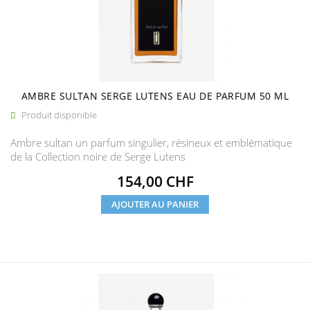
AMBRE SULTAN SERGE LUTENS EAU DE PARFUM 50 ML
Produit disponible

Ambre sultan un parfum singulier, résineux et emblématique
de la Collection noire de Serge Lutens
Prix
154,00 CHF
AJOUTER AU PANIER