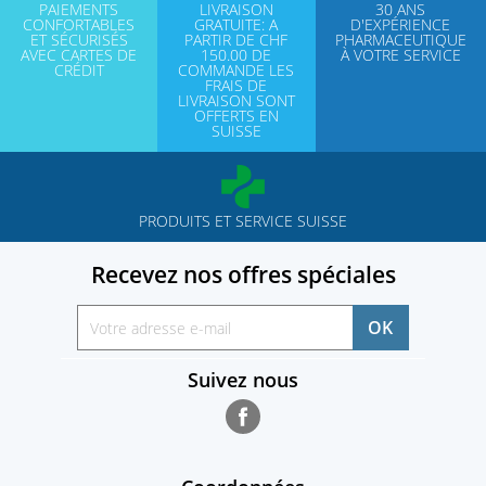
PAIEMENTS
LIVRAISON
30 ANS
CONFORTABLES
GRATUITE: A
D'EXPÉRIENCE
ET SÉCURISÉS
PARTIR DE CHF
PHARMACEUTIQUE
AVEC CARTES DE
150.00 DE
À VOTRE SERVICE
CRÉDIT
COMMANDE LES
FRAIS DE
LIVRAISON SONT
OFFERTS EN
SUISSE
PRODUITS ET SERVICE SUISSE
Recevez nos offres spéciales
Suivez nous
Facebook