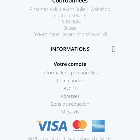
Coordonnées
Pharmacie du Levant Bulle | Webshop
Route de Riaz 6
1630 Bulle
Suisse
Écrivez-nous :
levant.shop@ovan.ch

INFORMATIONS
Votre compte
Informations personnelles
Commandes
Avoirs
Adresses
Bons de réduction
Mes avis
© Pharmacie-du-Levant-Shop.ch. Site E-