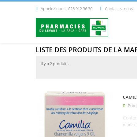
Appelez-nous : 026 912 36 30
Contactez-nous


LISTE DES PRODUITS DE LA MA
Il y a 2 produits.
CAMIL
Produ

Conform
retiré 