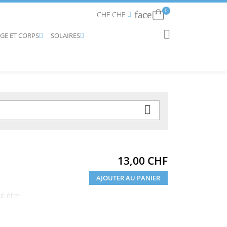
0
face
Connexion
CHF CHF


AGE ET CORPS
SOLAIRES
RECHERCHER



Prix
13,00 CHF
AJOUTER AU PANIER
ut être