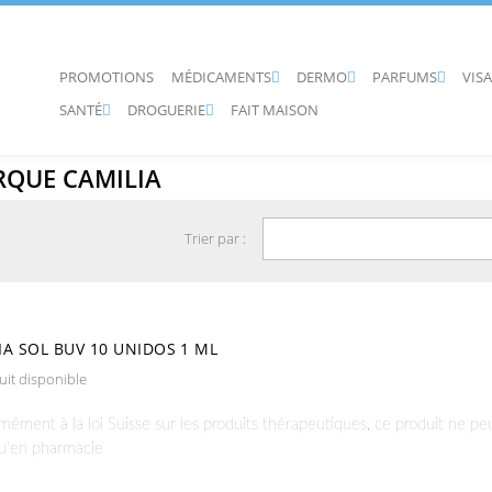
PROMOTIONS
MÉDICAMENTS
DERMO
PARFUMS
VIS



SANTÉ
DROGUERIE
FAIT MAISON


RQUE CAMILIA
Trier par :
IA SOL BUV 10 UNIDOS 1 ML
it disponible
ément à la loi Suisse sur les produits thérapeutiques, ce produit ne pe
qu'en pharmacie