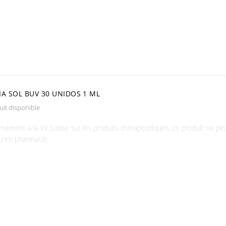
IA SOL BUV 30 UNIDOS 1 ML
it disponible
ément à la loi Suisse sur les produits thérapeutiques, ce produit ne pe
qu'en pharmacie