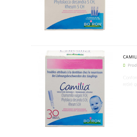
CAMIL
Produ

Conform
retiré 