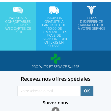
PAIEMENTS
LIVRAISON
30 ANS
CONFORTABLES
GRATUITE: A
D'EXPÉRIENCE
ET SÉCURISÉS
PARTIR DE CHF
PHARMACEUTIQUE
AVEC CARTES DE
150.00 DE
À VOTRE SERVICE
CRÉDIT
COMMANDE LES
FRAIS DE
LIVRAISON SONT
OFFERTS EN
SUISSE
PRODUITS ET SERVICE SUISSE
Recevez nos offres spéciales
Suivez nous
Facebook