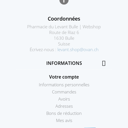
Coordonnées
Pharmacie du Levant Bulle | Webshop
Route de Riaz 6
1630 Bulle
Suisse
Écrivez-nous :
levant.shop@ovan.ch

INFORMATIONS
Votre compte
Informations personnelles
Commandes
Avoirs
Adresses
Bons de réduction
Mes avis