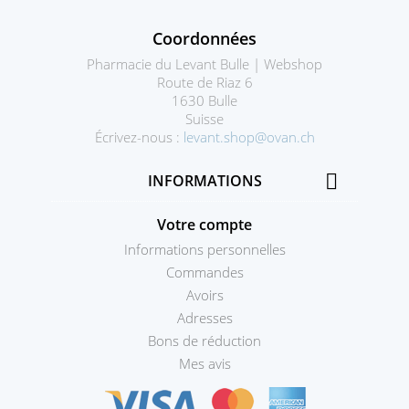
Coordonnées
Pharmacie du Levant Bulle | Webshop
Route de Riaz 6
1630 Bulle
Suisse
Écrivez-nous :
levant.shop@ovan.ch

INFORMATIONS
Votre compte
Informations personnelles
Commandes
Avoirs
Adresses
Bons de réduction
Mes avis