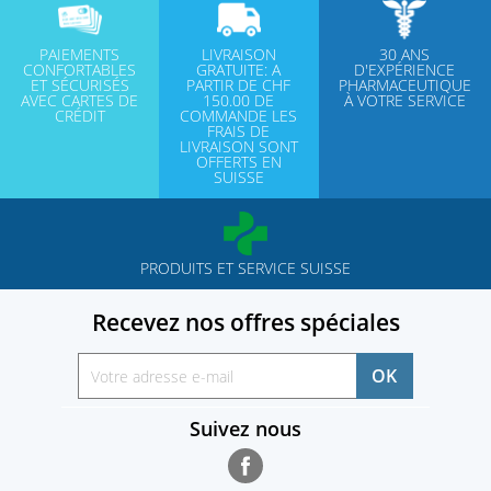
PAIEMENTS
LIVRAISON
30 ANS
CONFORTABLES
GRATUITE: A
D'EXPÉRIENCE
ET SÉCURISÉS
PARTIR DE CHF
PHARMACEUTIQUE
AVEC CARTES DE
150.00 DE
À VOTRE SERVICE
CRÉDIT
COMMANDE LES
FRAIS DE
LIVRAISON SONT
OFFERTS EN
SUISSE
PRODUITS ET SERVICE SUISSE
Recevez nos offres spéciales
Suivez nous
Facebook