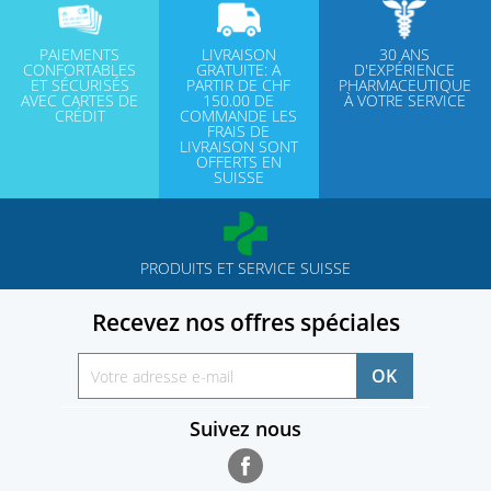
PAIEMENTS
LIVRAISON
30 ANS
CONFORTABLES
GRATUITE: A
D'EXPÉRIENCE
ET SÉCURISÉS
PARTIR DE CHF
PHARMACEUTIQUE
AVEC CARTES DE
150.00 DE
À VOTRE SERVICE
CRÉDIT
COMMANDE LES
FRAIS DE
LIVRAISON SONT
OFFERTS EN
SUISSE
PRODUITS ET SERVICE SUISSE
Recevez nos offres spéciales
Suivez nous
Facebook