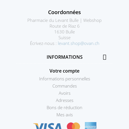
Coordonnées
Pharmacie du Levant Bulle | Webshop
Route de Riaz 6
1630 Bulle
Suisse
Écrivez-nous :
levant.shop@ovan.ch

INFORMATIONS
Votre compte
Informations personnelles
Commandes
Avoirs
Adresses
Bons de réduction
Mes avis