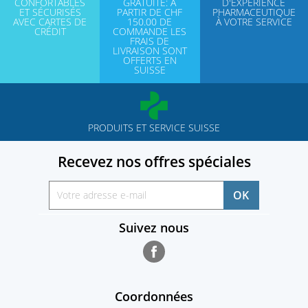
CONFORTABLES
GRATUITE: A
D'EXPÉRIENCE
ET SÉCURISÉS
PARTIR DE CHF
PHARMACEUTIQUE
AVEC CARTES DE
150.00 DE
À VOTRE SERVICE
CRÉDIT
COMMANDE LES
FRAIS DE
LIVRAISON SONT
OFFERTS EN
SUISSE
PRODUITS ET SERVICE SUISSE
Recevez nos offres spéciales
Suivez nous
Facebook
Coordonnées