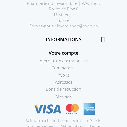
Pharmacie du Levant Bulle | Webshop
Route de Riaz 6
1630 Bulle
Suisse
Écrivez-nous :
levant.shop@ovan.ch

INFORMATIONS
Votre compte
Informations personnelles
Commandes
Avoirs
Adresses
Bons de réduction
Mes avis
© Pharmacie-du-Levant-Shop.ch. Site E-
Prestashop
Commerce par TOMA Solutions Internet