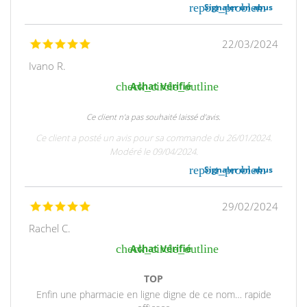
report_problem
Signaler un abus
22/03/2024
Ivano R.
check_circle_outline
Achat Vérifié
Ce client n'a pas souhaité laissé d'avis.
Ce client a posté un avis pour sa commande du 26/01/2024.
Modéré le 09/04/2024.
report_problem
Signaler un abus
29/02/2024
Rachel C.
check_circle_outline
Achat Vérifié
TOP
Enfin une pharmacie en ligne digne de ce nom… rapide