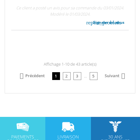
Ce client a posté un avis pour sa commande du 03/01/2024.
Modéré le 01/03/2024.
report_problem
Signaler un abus
Affichage 1-10 de 43 article(s)


Précédent
Suivant
1
2
3
…
5
PAIEMENTS
LIVRAISON
30 ANS