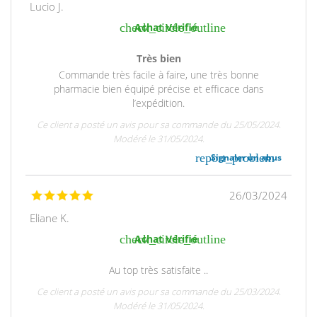
Lucio J.
check_circle_outline
Achat Vérifié
Très bien
Commande très facile à faire, une très bonne
pharmacie bien équipé précise et efficace dans
l’expédition.
Ce client a posté un avis pour sa commande du 25/05/2024.
Modéré le 31/05/2024.
report_problem
Signaler un abus
26/03/2024
Eliane K.
check_circle_outline
Achat Vérifié
Au top très satisfaite ..
Ce client a posté un avis pour sa commande du 25/03/2024.
Modéré le 31/05/2024.