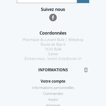
Suivez nous
Facebook
Coordonnées
Pharmacie du Levant Bulle | Webshop
Route de Riaz 6
1630 Bulle
Suisse
Écrivez-nous :
levant.shop@ovan.ch

INFORMATIONS
Votre compte
Informations personnelles
Commandes
Avoirs
Adresses