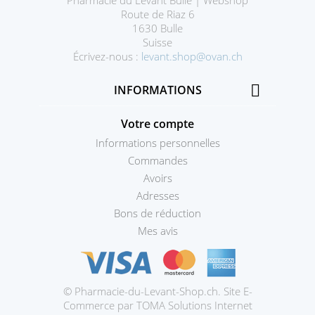
Route de Riaz 6
1630 Bulle
Suisse
Écrivez-nous :
levant.shop@ovan.ch

INFORMATIONS
Votre compte
Informations personnelles
Commandes
Avoirs
Adresses
Bons de réduction
Mes avis
© Pharmacie-du-Levant-Shop.ch. Site E-
Prestashop
Commerce par TOMA Solutions Internet