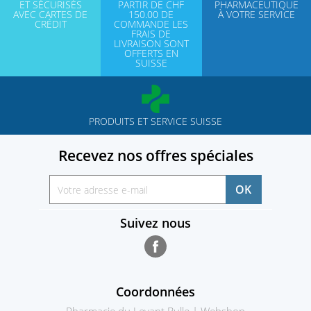
ET SÉCURISÉS
PARTIR DE CHF
PHARMACEUTIQUE
AVEC CARTES DE
150.00 DE
À VOTRE SERVICE
CRÉDIT
COMMANDE LES
FRAIS DE
LIVRAISON SONT
OFFERTS EN
SUISSE
PRODUITS ET SERVICE SUISSE
Recevez nos offres spéciales
Suivez nous
Facebook
Coordonnées
Pharmacie du Levant Bulle | Webshop