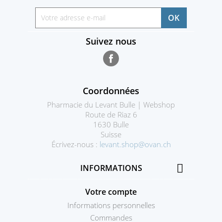
Suivez nous
Facebook
Coordonnées
Pharmacie du Levant Bulle | Webshop
Route de Riaz 6
1630 Bulle
Suisse
Écrivez-nous :
levant.shop@ovan.ch

INFORMATIONS
Votre compte
Informations personnelles
Commandes