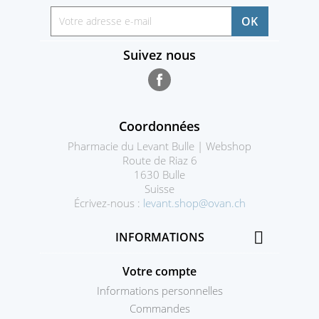
Suivez nous
Facebook
Coordonnées
Pharmacie du Levant Bulle | Webshop
Route de Riaz 6
1630 Bulle
Suisse
Écrivez-nous :
levant.shop@ovan.ch

INFORMATIONS
Votre compte
Informations personnelles
Commandes