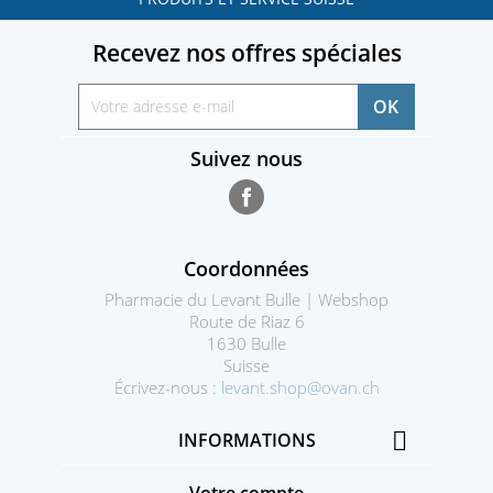
Recevez nos offres spéciales
Suivez nous
Facebook
Coordonnées
Pharmacie du Levant Bulle | Webshop
Route de Riaz 6
1630 Bulle
Suisse
Écrivez-nous :
levant.shop@ovan.ch

INFORMATIONS
Votre compte