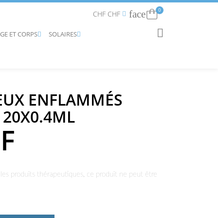
0
face
Connexion
CHF CHF


AGE ET CORPS
SOLAIRES
RECHERCHER


YEUX ENFLAMMÉS
20X0.4ML
HF
les produits thérapeutiques, ce produit ne peut être