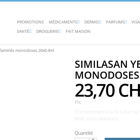
PROMOTIONS
MÉDICAMENTS
DERMO
PARFUMS
VIS



SANTÉ
DROGUERIE
FAIT MAISON


flammés monodoses 20x0.4ml
SIMILASAN 
MONODOSES 
23,70 C
TTC
Conformément à la loi Suisse sur 
retiré qu'en pharmacie
Quantité