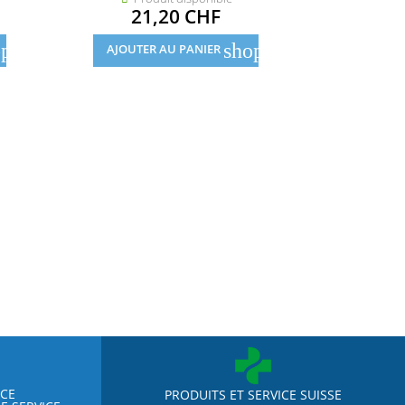
Prix
21,20 CHF
21
pping_cart
shopping_cart
AJOUTER AU PANIER
AJOUTE
NCE
PRODUITS ET SERVICE SUISSE