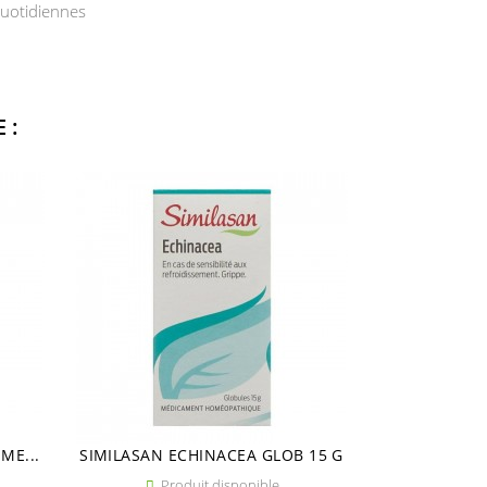
quotidiennes
 :
ME...
SIMILASAN ECHINACEA GLOB 15 G
SIMILASA
Produit disponible
Pro

