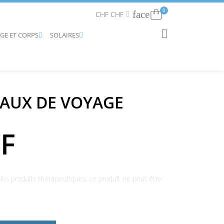
0
face
Connexion
CHF CHF


AGE ET CORPS
SOLAIRES
RECHERCHER


AUX DE VOYAGE
HF
les produits thérapeutiques, ce produit ne peut être