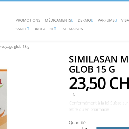
PROMOTIONS
MÉDICAMENTS
DERMO
PARFUMS
VIS



SANTÉ
DROGUERIE
FAIT MAISON


 voyage glob 15 g
SIMILASAN M
GLOB 15 G
23,50 C
TTC
Conformément à la loi Suisse sur 
retiré qu'en pharmacie
Quantité