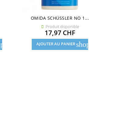
.
OMIDA SCHÜSSLER NO 1...
SIMILASAN 
Produit disponible
Pro


Prix
17,97 CHF
21
pping_cart
shopping_cart
AJOUTER AU PANIER
AJOUTE