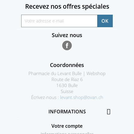
Recevez nos offres spéciales
Suivez nous
Facebook
Coordonnées
Pharmacie du Levant Bulle | Webshop
Route de Riaz 6
1630 Bulle
Suisse
Écrivez-nous :
levant.shop@ovan.ch

INFORMATIONS
Votre compte
Informations personnelles