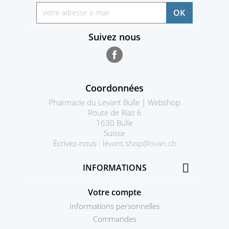
Suivez nous
Facebook
Coordonnées
Pharmacie du Levant Bulle | Webshop
Route de Riaz 6
1630 Bulle
Suisse
Écrivez-nous :
levant.shop@ovan.ch

INFORMATIONS
Votre compte
Informations personnelles
Commandes