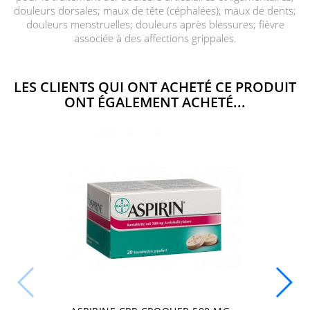
douleurs dorsales; maux de tête (céphalées); maux de dents;
douleurs menstruelles; douleurs après blessures; fièvre
associée à des affections grippales.
LES CLIENTS QUI ONT ACHETÉ CE PRODUIT
ONT ÉGALEMENT ACHETÉ...