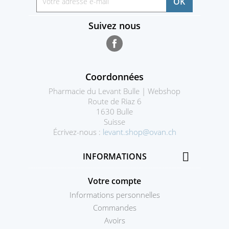
Suivez nous
Facebook
Coordonnées
Pharmacie du Levant Bulle | Webshop
Route de Riaz 6
1630 Bulle
Suisse
Écrivez-nous :
levant.shop@ovan.ch

INFORMATIONS
Votre compte
Informations personnelles
Commandes
Avoirs