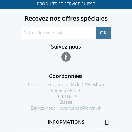
PRODUITS ET SERVICE SUISSE
Recevez nos offres spéciales
Suivez nous
Facebook
Coordonnées
Pharmacie du Levant Bulle | Webshop
Route de Riaz 6
1630 Bulle
Suisse
Écrivez-nous :
levant.shop@ovan.ch

INFORMATIONS