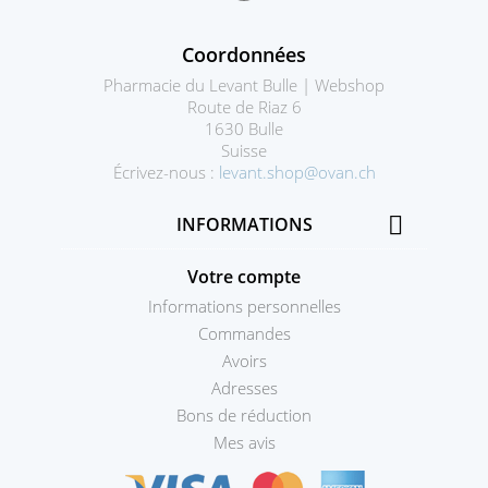
Coordonnées
Pharmacie du Levant Bulle | Webshop
Route de Riaz 6
1630 Bulle
Suisse
Écrivez-nous :
levant.shop@ovan.ch

INFORMATIONS
Votre compte
Informations personnelles
Commandes
Avoirs
Adresses
Bons de réduction
Mes avis