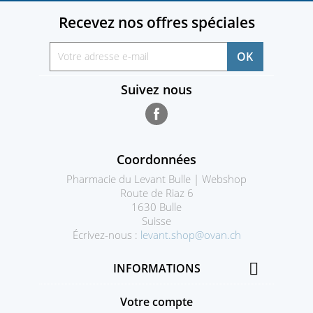
Recevez nos offres spéciales
Suivez nous
Facebook
Coordonnées
Pharmacie du Levant Bulle | Webshop
Route de Riaz 6
1630 Bulle
Suisse
Écrivez-nous :
levant.shop@ovan.ch

INFORMATIONS
Votre compte