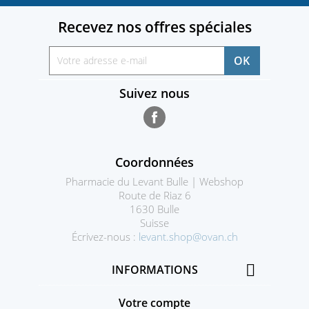
Recevez nos offres spéciales
Suivez nous
Facebook
Coordonnées
Pharmacie du Levant Bulle | Webshop
Route de Riaz 6
1630 Bulle
Suisse
Écrivez-nous :
levant.shop@ovan.ch

INFORMATIONS
Votre compte