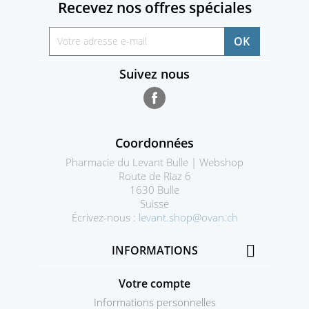
Recevez nos offres spéciales
Suivez nous
Facebook
Coordonnées
Pharmacie du Levant Bulle | Webshop
Route de Riaz 6
1630 Bulle
Suisse
Écrivez-nous :
levant.shop@ovan.ch

INFORMATIONS
Votre compte
Informations personnelles