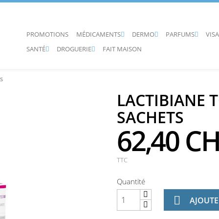
PROMOTIONS
MÉDICAMENTS
DERMO
PARFUMS
VIS



SANTÉ
DROGUERIE
FAIT MAISON


s
LACTIBIANE 
SACHETS
62,40 C
TTC
Quantité

AJOUTE