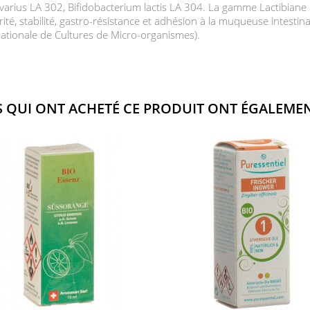
ivarius LA 302, Bifidobacterium lactis LA 304. La gamme Lactibiane 
urité, stabilité, gastro-résistance et adhésion à la muqueuse intest
ationale de Cultures de Micro-organismes).
S QUI ONT ACHETÉ CE PRODUIT ONT ÉGALEMEN