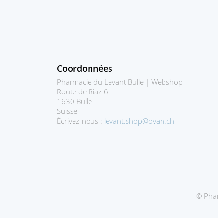
Coordonnées
Pharmacie du Levant Bulle | Webshop
Route de Riaz 6
1630 Bulle
Suisse
Écrivez-nous :
levant.shop@ovan.ch
© Phar