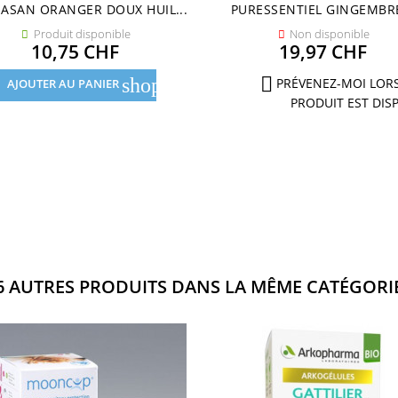
ASAN ORANGER DOUX HUIL...
PURESSENTIEL GINGEMBRE
Produit disponible
Non disponible


Prix
Prix
10,75 CHF
19,97 CHF

shopping_cart
PRÉVENEZ-MOI LOR
AJOUTER AU PANIER
PRODUIT EST DIS
6 AUTRES PRODUITS DANS LA MÊME CATÉGORIE