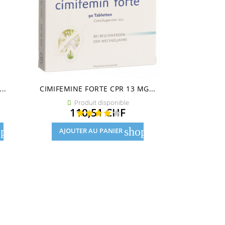
..
CIMIFEMINE FORTE CPR 13 MG...
ZELLER C
Produit disponible
Pro


Prix
110,51 CHF
19
pping_cart
shopping_cart
AJOUTER AU PANIER
AJOUTE