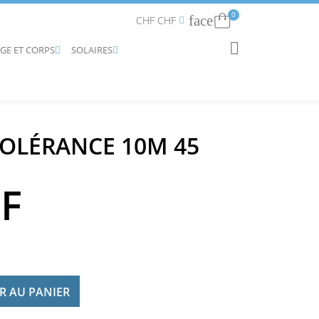
0
face
Connexion
CHF CHF


AGE ET CORPS
SOLAIRES
RECHERCHER


TOLÉRANCE 10M 45
HF
R AU PANIER