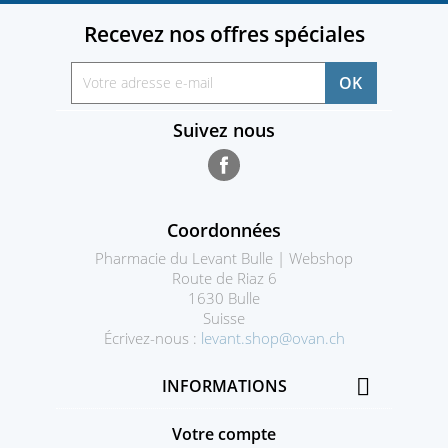
Recevez nos offres spéciales
Suivez nous
Facebook
Coordonnées
Pharmacie du Levant Bulle | Webshop
Route de Riaz 6
1630 Bulle
Suisse
Écrivez-nous :
levant.shop@ovan.ch

INFORMATIONS
Votre compte