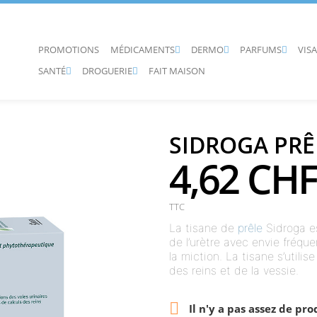
PROMOTIONS
MÉDICAMENTS
DERMO
PARFUMS
VIS



SANTÉ
DROGUERIE
FAIT MAISON


SIDROGA PRÊ
4,62 CHF
TTC
La tisane de
prêle
Sidroga est
de l’urètre avec envie fréque
la miction. La tisane s’util
des reins et de la vessie.

Il n'y a pas assez de pro