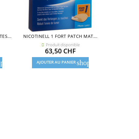
ES...
NICOTINELL 1 FORT PATCH MAT...
RICOLA MENT
Produit disponible
Pro


Prix
63,50 CHF
3
pping_cart
shopping_cart
AJOUTER AU PANIER
AJOUTE