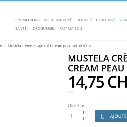
PROMOTIONS
MÉDICAMENTS
DERMO
PARFUMS
VIS



SANTÉ
DROGUERIE
FAIT MAISON


bé
Mustela crème visage cold cream peau sèche 40 ml
MUSTELA CRÈ
CREAM PEAU 
14,75 C
TTC
Quantité

AJOUTE