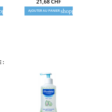
Prix
21,68 CHF
pping_cart
shopping_cart
AJOUTER AU PANIER
 :