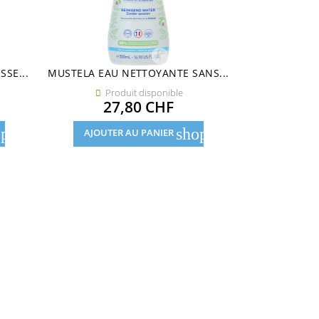
SE...
MUSTELA EAU NETTOYANTE SANS...
MUSTELA B
Produit disponible
Pro


Prix
27,80 CHF
23
pping_cart
shopping_cart
AJOUTER AU PANIER
AJOUTE