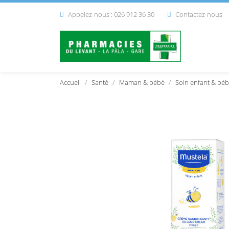
Appelez-nous : 026 912 36 30
Contactez-nous


Accueil
Santé
Maman & bébé
Soin enfant & bé