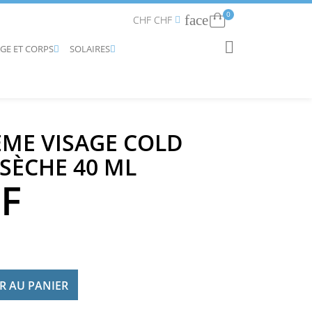
0
face
Connexion
CHF CHF


AGE ET CORPS
SOLAIRES
RECHERCHER


ME VISAGE COLD
SÈCHE 40 ML
HF
R AU PANIER