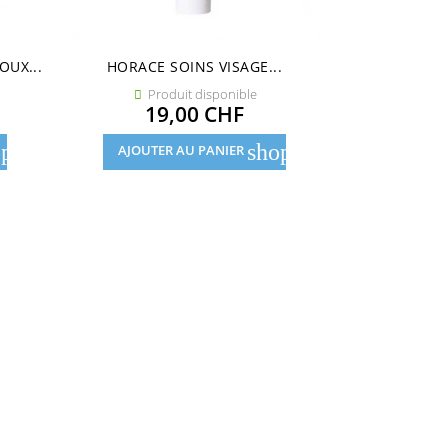
UX...
HORACE SOINS VISAGE...
HORACE GEL D
Produit disponible
Pro


Prix
19,00 CHF
11
pping_cart
shopping_cart
AJOUTER AU PANIER
AJOUTE