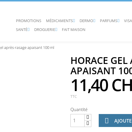
PROMOTIONS
MÉDICAMENTS
DERMO
PARFUMS
VIS



SANTÉ
DROGUERIE
FAIT MAISON


el après-rasage apaisant 100 ml
HORACE GEL 
APAISANT 10
11,40 C
TTC
Quantité

AJOUTE