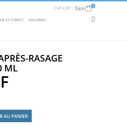
0
face
Connexion
CHF CHF


AGE ET CORPS
SOLAIRES
RECHERCHER


APRÈS-RASAGE
0 ML
HF
R AU PANIER