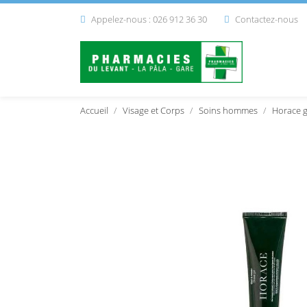
Appelez-nous : 026 912 36 30
Contactez-nous


Accueil
Visage et Corps
Soins hommes
Horace g