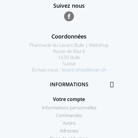
Suivez nous
Facebook
Coordonnées
Pharmacie du Levant Bulle | Webshop
Route de Riaz 6
1630 Bulle
Suisse
Écrivez-nous :
levant.shop@ovan.ch

INFORMATIONS
Votre compte
Informations personnelles
Commandes
Avoirs
Adresses