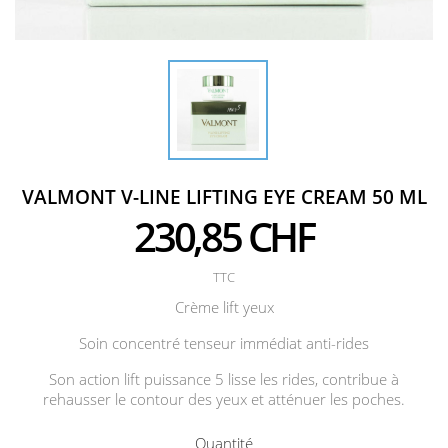
VALMONT V-LINE LIFTING EYE CREAM 50 ML
230,85 CHF
TTC
Crème lift yeux
Soin concentré tenseur immédiat anti-rides
Son action lift puissance 5 lisse les rides, contribue à
rehausser le contour des yeux et atténuer les poches.
Quantité