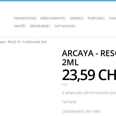
PROMOTIONS
MÉDICAMENTS
DERMO
PARFUMS
VIS



SANTÉ
DROGUERIE
FAIT MAISON


aya - ResQ 10 - 5 ampoules 2ml
ARCAYA - RES
2ML
23,59 C
TTC
5 ampoules sérum booster pour
Fermeté
Comblement des rides