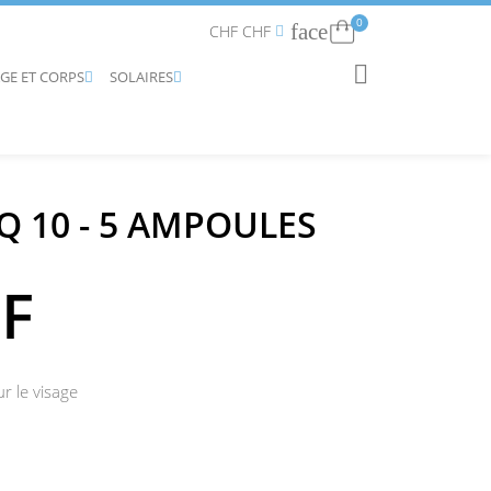
0
face
Connexion
CHF CHF


AGE ET CORPS
SOLAIRES
RECHERCHER


Q 10 - 5 AMPOULES
HF
 le visage