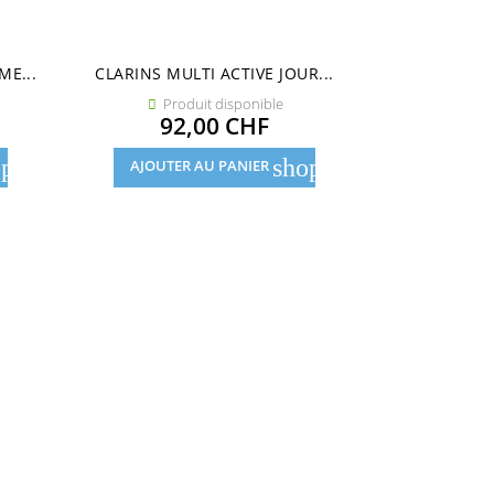
ME...
CLARINS MULTI ACTIVE JOUR...
SHISEIDO VI
Produit disponible
Pro


Prix
92,00 CHF
14
pping_cart
shopping_cart
AJOUTER AU PANIER
AJOUTE