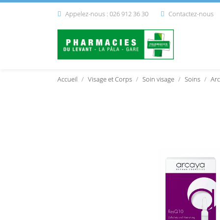
Appelez-nous : 026 912 36 30
Contactez-nous


Accueil
Visage et Corps
Soin visage
Soins
Arc