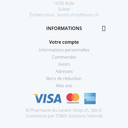
1630 Bulle
Suisse
Écrivez-nous :
levant.shop@ovan.ch

INFORMATIONS
Votre compte
Informations personnelles
Commandes
Avoirs
Adresses
Bons de réduction
Mes avis
© Pharmacie-du-Levant-Shop.ch. Site E-
Prestashop
Commerce par TOMA Solutions Internet
theme
par