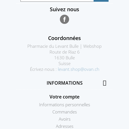
Suivez nous
Facebook
Coordonnées
Pharmacie du Levant Bulle | Webshop
Route de Riaz 6
1630 Bulle
Suisse
Écrivez-nous :
levant.shop@ovan.ch

INFORMATIONS
Votre compte
Informations personnelles
Commandes
Avoirs
Adresses