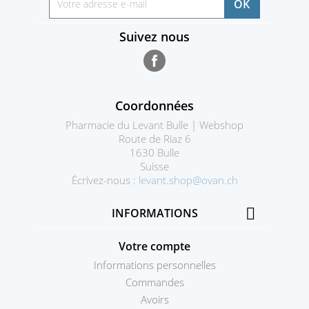
Suivez nous
Facebook
Coordonnées
Pharmacie du Levant Bulle | Webshop
Route de Riaz 6
1630 Bulle
Suisse
Écrivez-nous :
levant.shop@ovan.ch

INFORMATIONS
Votre compte
Informations personnelles
Commandes
Avoirs