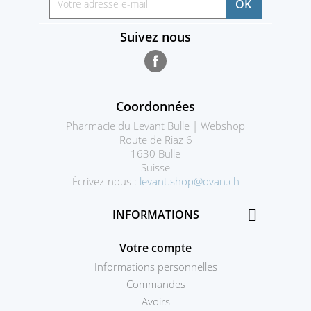
Suivez nous
Facebook
Coordonnées
Pharmacie du Levant Bulle | Webshop
Route de Riaz 6
1630 Bulle
Suisse
Écrivez-nous :
levant.shop@ovan.ch

INFORMATIONS
Votre compte
Informations personnelles
Commandes
Avoirs