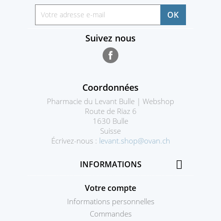
Suivez nous
Facebook
Coordonnées
Pharmacie du Levant Bulle | Webshop
Route de Riaz 6
1630 Bulle
Suisse
Écrivez-nous :
levant.shop@ovan.ch

INFORMATIONS
Votre compte
Informations personnelles
Commandes