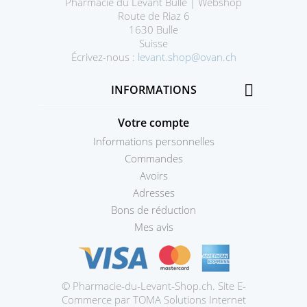
Pharmacie du Levant Bulle | Webshop
Route de Riaz 6
1630 Bulle
Suisse
Écrivez-nous :
levant.shop@ovan.ch

INFORMATIONS
Votre compte
Informations personnelles
Commandes
Avoirs
Adresses
Bons de réduction
Mes avis
© Pharmacie-du-Levant-Shop.ch. Site E-
Prestashop
Commerce par TOMA Solutions Internet