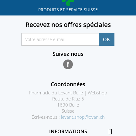
PRODUITS ET SERVICE SUISSE
Recevez nos offres spéciales
Suivez nous
Facebook
Coordonnées
Pharmacie du Levant Bulle | Webshop
Route de Riaz 6
1630 Bulle
Suisse
Écrivez-nous :
levant.shop@ovan.ch

INFORMATIONS