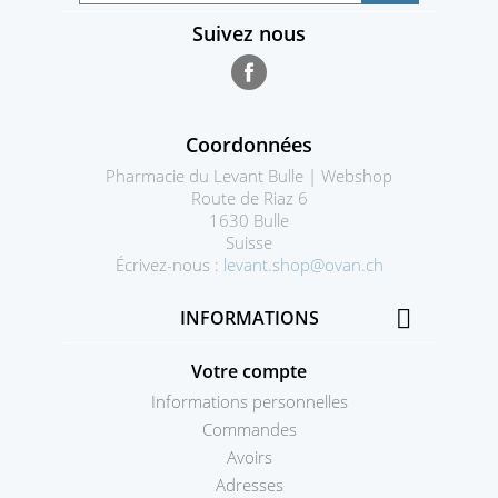
Suivez nous
Facebook
Coordonnées
Pharmacie du Levant Bulle | Webshop
Route de Riaz 6
1630 Bulle
Suisse
Écrivez-nous :
levant.shop@ovan.ch

INFORMATIONS
Votre compte
Informations personnelles
Commandes
Avoirs
Adresses