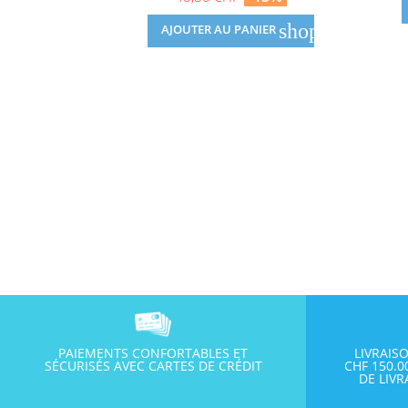
de
base
shopping_cart
AJOUTER AU PANIER
PAIEMENTS CONFORTABLES ET
LIVRAIS
SÉCURISÉS AVEC CARTES DE CRÉDIT
CHF 150.
DE LIV