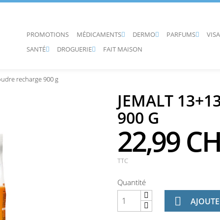
PROMOTIONS
MÉDICAMENTS
DERMO
PARFUMS
VIS



SANTÉ
DROGUERIE
FAIT MAISON


oudre recharge 900 g
JEMALT 13+1
900 G
22,99 C
TTC
Quantité

AJOUTE