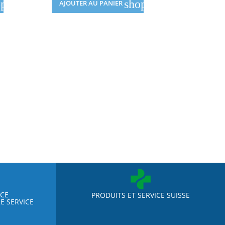
pping_cart
shopping_cart
AJOUTER AU PANIER
AJOUTE
NCE
PRODUITS ET SERVICE SUISSE
E SERVICE