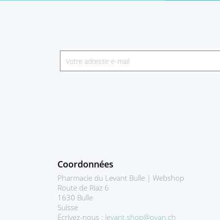
Coordonnées
Pharmacie du Levant Bulle | Webshop
Route de Riaz 6
1630 Bulle
Suisse
Écrivez-nous :
levant.shop@ovan.ch