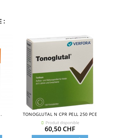
 :
.
TONOGLUTAL N CPR PELL 250 PCE
FORMAG 
Produit disponible
Pro


Prix
60,50 CHF
52