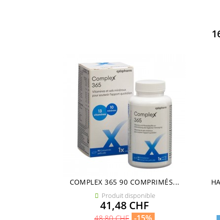
1
COMPLEX 365 90 COMPRIMÉS...
HA
Produit disponible

Prix
41,48 CHF
Prix
-15%
48,80 CHF