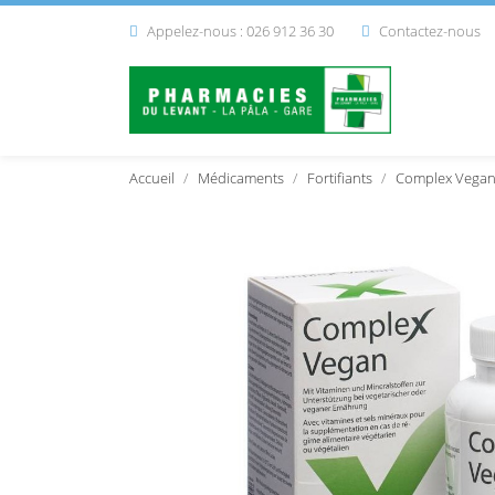
Appelez-nous : 026 912 36 30
Contactez-nous


Accueil
Médicaments
Fortifiants
Complex Vegan 