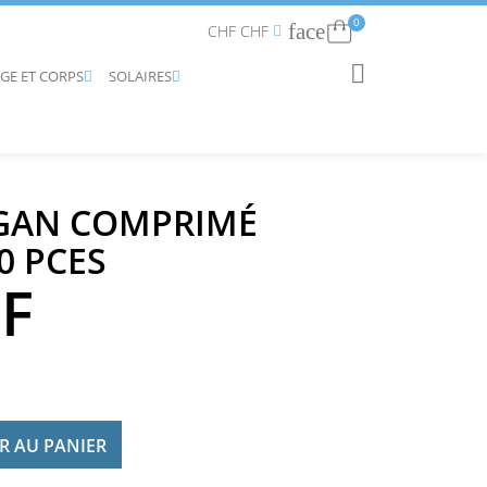
0
face
Connexion
CHF CHF


AGE ET CORPS
SOLAIRES
RECHERCHER


GAN COMPRIMÉ
0 PCES
HF
R AU PANIER