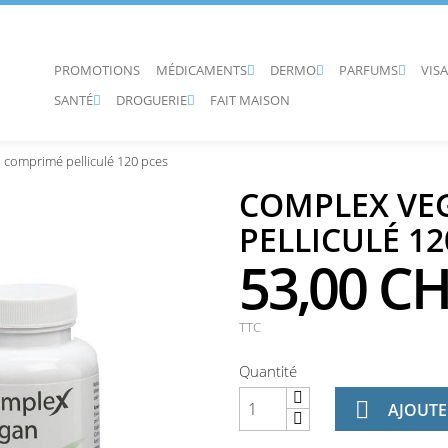
PROMOTIONS
MÉDICAMENTS
DERMO
PARFUMS
VIS



SANTÉ
DROGUERIE
FAIT MAISON


comprimé pelliculé 120 pces
COMPLEX VE
PELLICULÉ 12
53,00 C
TTC
Quantité

AJOUTE