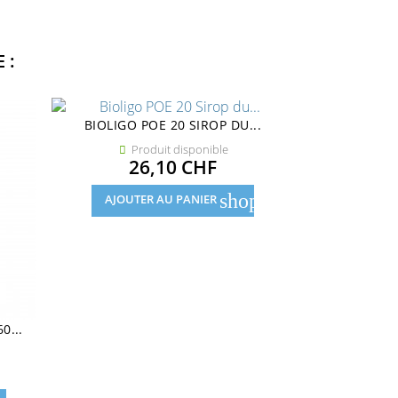
 :
BIOLIGO POE 20 SIROP DU...
BIOLIGO N
Produit disponible
Pro


Prix
26,10 CHF
33
shopping_cart
AJOUTER AU PANIER
AJOUTE
0...