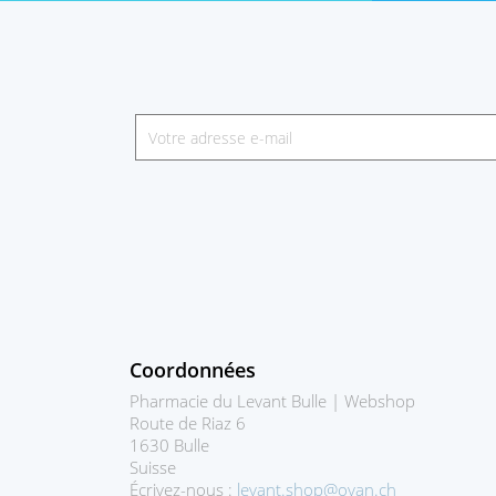
Coordonnées
Pharmacie du Levant Bulle | Webshop
Route de Riaz 6
1630 Bulle
Suisse
Écrivez-nous :
levant.shop@ovan.ch