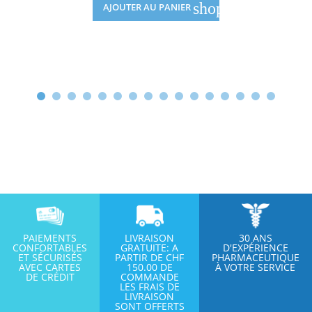
shopping_cart
AJOUTER AU PANIER
PAIEMENTS
LIVRAISON
30 ANS
CONFORTABLES
GRATUITE: A
D'EXPÉRIENCE
ET SÉCURISÉS
PARTIR DE CHF
PHARMACEUTIQUE
AVEC CARTES
150.00 DE
À VOTRE SERVICE
DE CRÉDIT
COMMANDE
LES FRAIS DE
LIVRAISON
SONT OFFERTS