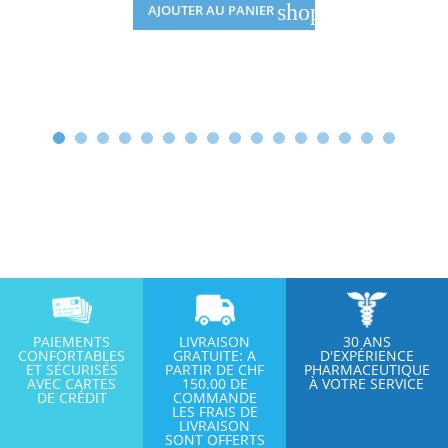
shopping_cart
AJOUTER AU PANIER
PAIEMENTS
LIVRAISON
30 ANS
CONFORTABLES
GRATUITE: A
D'EXPÉRIENCE
ET SÉCURISÉS
PARTIR DE CHF
PHARMACEUTIQUE
AVEC CARTES
150.00 DE
À VOTRE SERVICE
DE CRÉDIT
COMMANDE
LES FRAIS DE
LIVRAISON
SONT OFFERTS