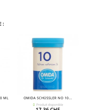
 :
00 ML
OMIDA SCHÜSSLER NO 10...
OMIDA SC
Produit disponible
Pro


Prix
17,36 CHF
17