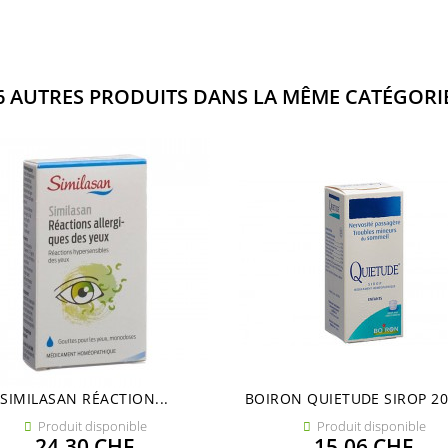
6 AUTRES PRODUITS DANS LA MÊME CATÉGORIE
SIMILASAN RÉACTION...
BOIRON QUIETUDE SIROP 2
Produit disponible
Produit disponible


Prix
Prix
24,30 CHF
15,06 CHF