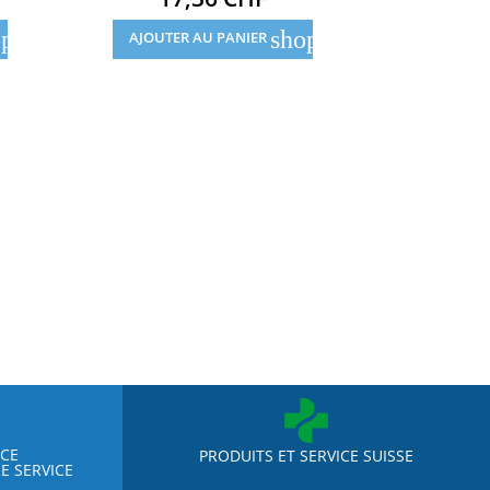
pping_cart
shopping_cart
AJOUTER AU PANIER
AJOUTE
NCE
PRODUITS ET SERVICE SUISSE
E SERVICE