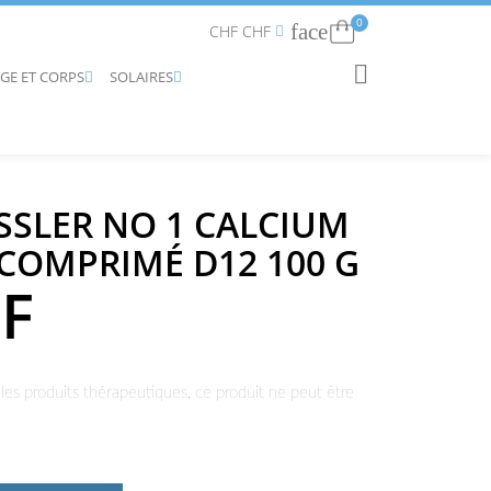
0
face
Connexion
CHF CHF


AGE ET CORPS
SOLAIRES
RECHERCHER


SLER NO 1 CALCIUM
COMPRIMÉ D12 100 G
HF
les produits thérapeutiques, ce produit ne peut être