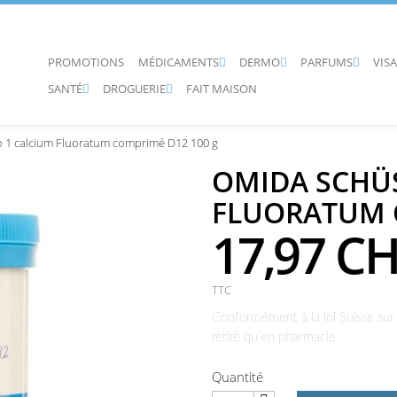
PROMOTIONS
MÉDICAMENTS
DERMO
PARFUMS
VIS



SANTÉ
DROGUERIE
FAIT MAISON


 1 calcium Fluoratum comprimé D12 100 g
OMIDA SCHÜS
FLUORATUM 
17,97 C
TTC
Conformément à la loi Suisse sur 
retiré qu'en pharmacie
Quantité