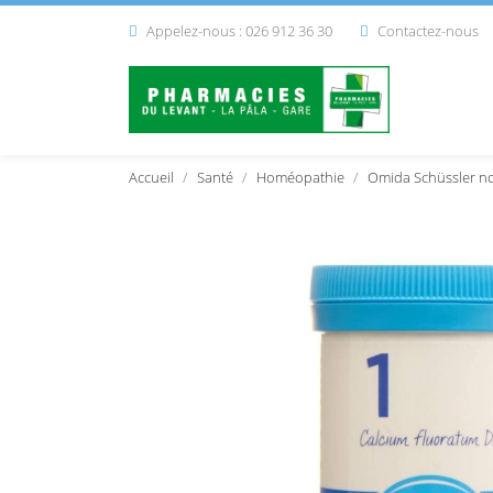
Appelez-nous : 026 912 36 30
Contactez-nous


Accueil
Santé
Homéopathie
Omida Schüssler no