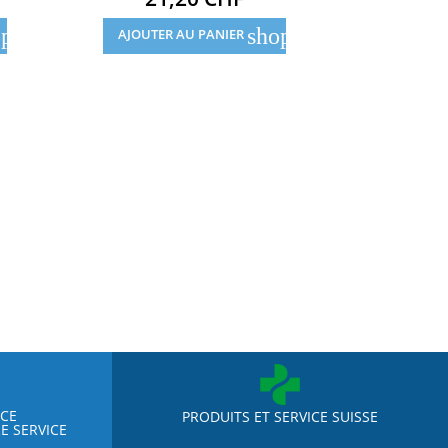
pping_cart
shopping_cart
AJOUTER AU PANIER
AJOUTE
NCE
PRODUITS ET SERVICE SUISSE
E SERVICE