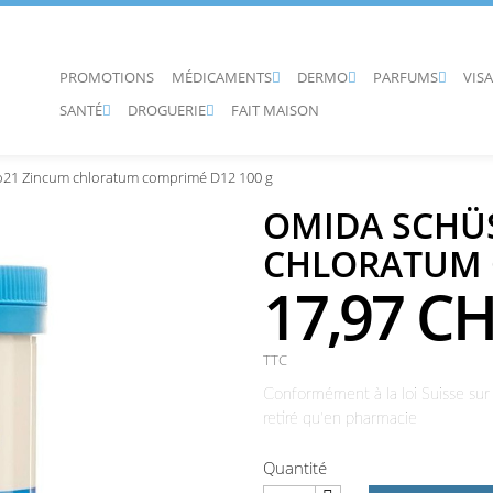
PROMOTIONS
MÉDICAMENTS
DERMO
PARFUMS
VIS



SANTÉ
DROGUERIE
FAIT MAISON


o21 Zincum chloratum comprimé D12 100 g
OMIDA SCHÜ
CHLORATUM 
17,97 C
TTC
Conformément à la loi Suisse sur 
retiré qu'en pharmacie
Quantité