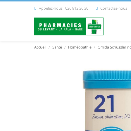
Appelez-nous : 026 912 36 30
Contactez-nous


Accueil
Santé
Homéopathie
Omida Schüssler n