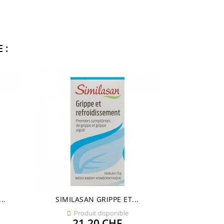
 :
..
SIMILASAN GRIPPE ET...
SIMILASA
Produit disponible
Pro


Prix
21,20 CHF
21