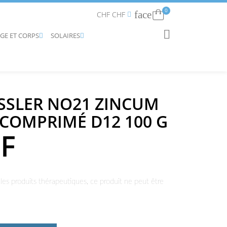
0
face
Connexion
CHF CHF


AGE ET CORPS
SOLAIRES
RECHERCHER


SSLER NO21 ZINCUM
COMPRIMÉ D12 100 G
HF
les produits thérapeutiques, ce produit ne peut être