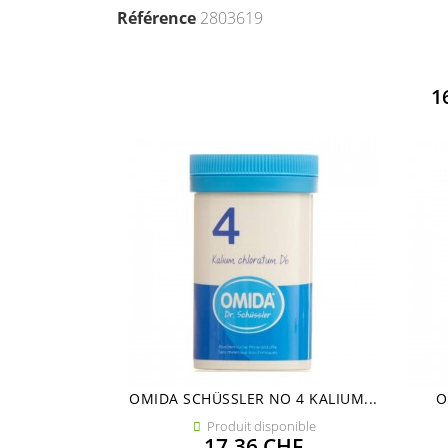
Référence
2803619
1
OMIDA SCHÜSSLER NO 4 KALIUM...
O
Produit disponible

Prix
17,36 CHF