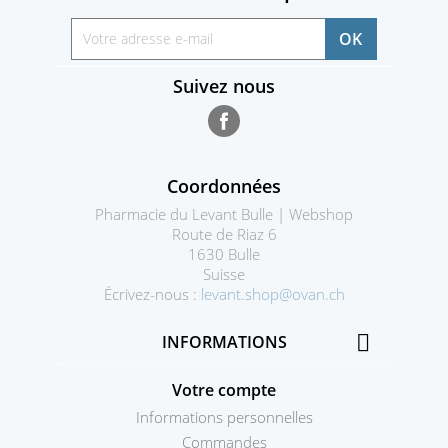
Suivez nous
Facebook
Coordonnées
Pharmacie du Levant Bulle | Webshop
Route de Riaz 6
1630 Bulle
Suisse
Écrivez-nous :
levant.shop@ovan.ch

INFORMATIONS
Votre compte
Informations personnelles
Commandes