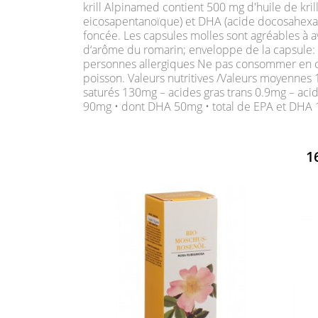
krill Alpinamed contient 500 mg d'huile de kril
eicosapentanoïque) et DHA (acide docosahexaéno
foncée. Les capsules molles sont agréables à ava
d‘arôme du romarin; enveloppe de la capsule: gé
personnes allergiques Ne pas consommer en cas 
poisson. Valeurs nutritives /Valeurs moyennes 1
saturés 130mg – acides gras trans 0.9mg – ac
90mg • dont DHA 50mg • total de EPA et DHA 
1