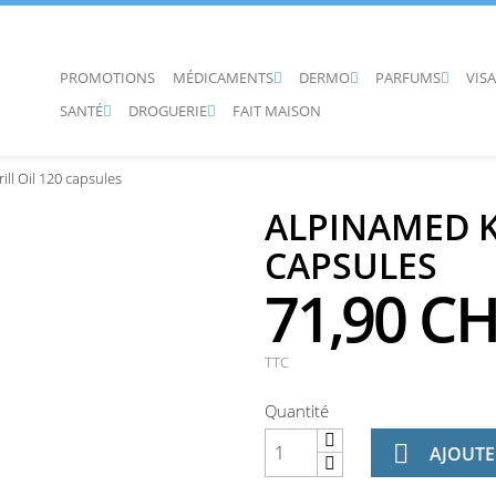
PROMOTIONS
MÉDICAMENTS
DERMO
PARFUMS
VIS



SANTÉ
DROGUERIE
FAIT MAISON


ll Oil 120 capsules
ALPINAMED KR
CAPSULES
71,90 C
TTC
Quantité

AJOUTE