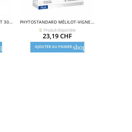
 30...
PHYTOSTANDARD MÉLILOT-VIGNE...
AROMASAN PA
Produit disponible
Pro


Prix
23,19 CHF
34
pping_cart
shopping_cart
AJOUTER AU PANIER
AJOUTE