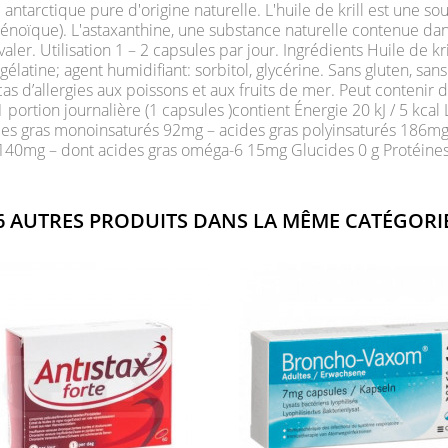
l antarctique pure d'origine naturelle. L'huile de krill est une 
ïque). L'astaxanthine, une substance naturelle contenue dans l'
ler. Utilisation 1 – 2 capsules par jour. Ingrédients Huile de kr
latine; agent humidifiant: sorbitol, glycérine. Sans gluten, sans
d’allergies aux poissons et aux fruits de mer. Peut contenir d
 portion journalière (1 capsules )contient Énergie 20 kJ / 5 kca
ides gras monoinsaturés 92mg – acides gras polyinsaturés 186m
140mg – dont acides gras oméga-6 15mg Glucides 0 g Protéines
6 AUTRES PRODUITS DANS LA MÊME CATÉGORIE