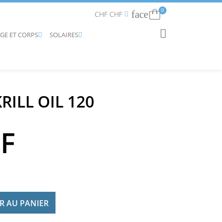
0
face
Connexion
CHF CHF


AGE ET CORPS
SOLAIRES
RECHERCHER


ILL OIL 120
HF
R AU PANIER