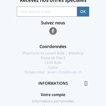
Suivez nous
Facebook
Coordonnées
Pharmacie du Levant Bulle | Webshop
Route de Riaz 6
1630 Bulle
Suisse
Écrivez-nous :
levant.shop@ovan.ch

INFORMATIONS
Votre compte
Informations personnelles