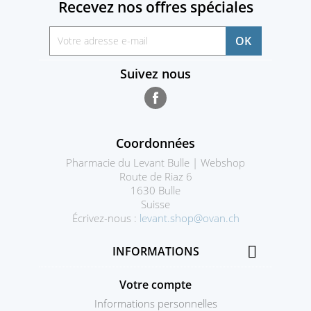
Recevez nos offres spéciales
Suivez nous
Facebook
Coordonnées
Pharmacie du Levant Bulle | Webshop
Route de Riaz 6
1630 Bulle
Suisse
Écrivez-nous :
levant.shop@ovan.ch

INFORMATIONS
Votre compte
Informations personnelles